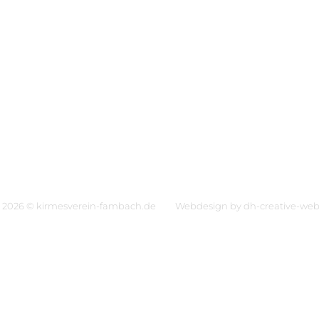
Liedersammlung
Downloads
Datenschutz
Impress
 2026 © kirmesverein-fambach.de
Webdesign by
dh-creative-we