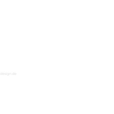
um
Kirmesvereine / Links
bdesign.de